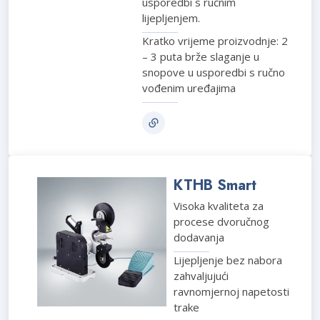
usporedbi s ručnim
lijepljenjem.
Kratko vrijeme proizvodnje: 2
– 3 puta brže slaganje u
snopove u usporedbi s ručno
vođenim uređajima
KTHB Smart
Visoka kvaliteta za
procese dvoručnog
dodavanja
Lijepljenje bez nabora
zahvaljujući
ravnomjernoj napetosti
trake